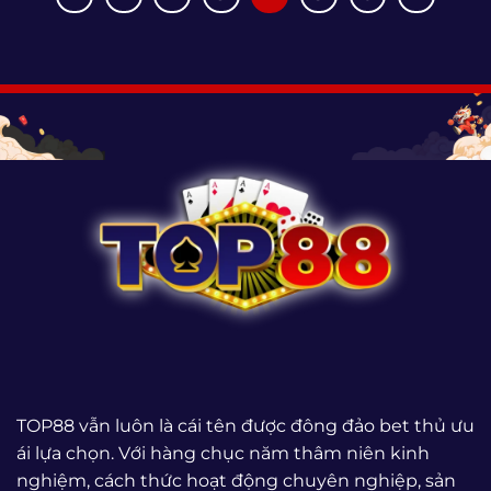
TOP88 vẫn luôn là cái tên được đông đảo bet thủ ưu
ái lựa chọn. Với hàng chục năm thâm niên kinh
nghiệm, cách thức hoạt động chuyên nghiệp, sản