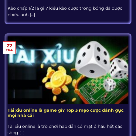
Kèo chấp 1/2 là gi ? kiểu kèo cược trong bóng đá được
nhiều anh [...]
22
Th4
Tài xỉu online là game gì? Top 3 mẹo cược đánh gục
mọi nhà cái
Tài xỉu online là trò chơi hấp dẫn có mặt ở hầu hết các
sòng [...]