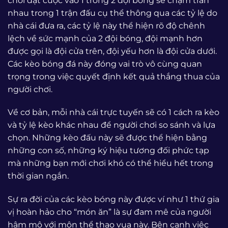
chơi đặt cược vào 1 trong 2 đội bóng sẽ chạm trán
nhau trong 1 trận đấu cụ thể thông qua các tỷ lệ do
nhà cái đưa ra, các tỷ lệ này thể hiện rõ độ chênh
lệch về sức mạnh của 2 đội bóng, đội mạnh hơn
được gọi là đội cửa trên, đội yếu hơn là đội cửa dưới.
Các kèo bóng đá này đóng vai trò vô cùng quan
trọng trong việc quyết định kết quả thắng thua của
người chơi.
Về cơ bản, mỗi nhà cái trực tuyến sẽ có 1 cách ra kèo
và tỷ lệ kèo khác nhau để người chơi so sánh và lựa
chọn. Những kèo đấu này sẽ được thể hiện bằng
những con số, những ký hiệu tương đối phức tạp
mà những bạn mới chơi khó có thể hiểu hết trong
thời gian ngắn.
Sự ra đời của các kèo bóng này được ví như 1 thứ gia
vị hoàn hảo cho “món ăn” là sự đam mê của người
hâm mộ với môn thể thao vua này. Bên cạnh việc