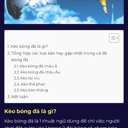
Table of Contents
Kèo bóng đá là gì?
Tổng hợp các loại kèo hay gặp nhất trong cá độ
bóng đá
Kèo bóng đá châu Á
Kèo bóng đá châu Âu
Kèo tài xỉu
Kèo thẻ phạt
Kèo bàn thắng
Kết luận
Kèo bóng đá là gì?
Kèo bóng đá là 1 thuật ngữ dùng để chỉ việc người