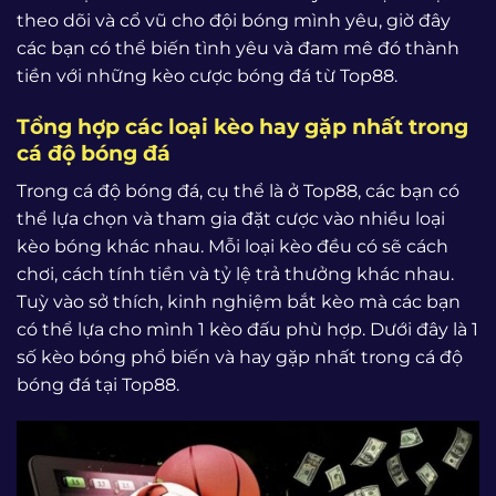
theo dõi và cổ vũ cho đội bóng mình yêu, giờ đây
các bạn có thể biến tình yêu và đam mê đó thành
tiền với những kèo cược bóng đá từ Top88.
Tổng hợp các loại kèo hay gặp nhất trong
cá độ bóng đá
Trong cá độ bóng đá, cụ thể là ở Top88, các bạn có
thể lựa chọn và tham gia đặt cược vào nhiều loại
kèo bóng khác nhau. Mỗi loại kèo đều có sẽ cách
chơi, cách tính tiền và tỷ lệ trả thưởng khác nhau.
Tuỳ vào sở thích, kinh nghiệm bắt kèo mà các bạn
có thể lựa cho mình 1 kèo đấu phù hợp. Dưới đây là 1
số kèo bóng phổ biến và hay gặp nhất trong cá độ
bóng đá tại Top88.