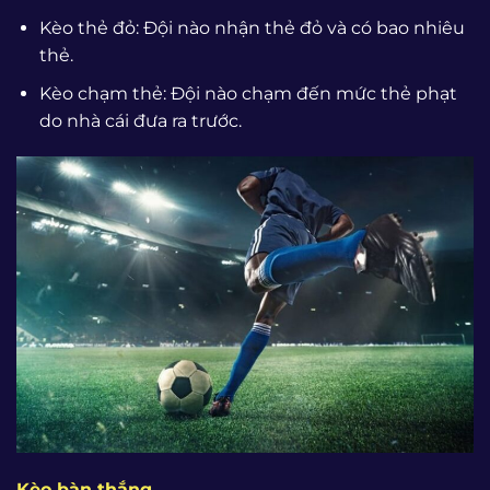
Kèo thẻ đỏ: Đội nào nhận thẻ đỏ và có bao nhiêu
thẻ.
Kèo chạm thẻ: Đội nào chạm đến mức thẻ phạt
do nhà cái đưa ra trước.
Kèo bàn thắng