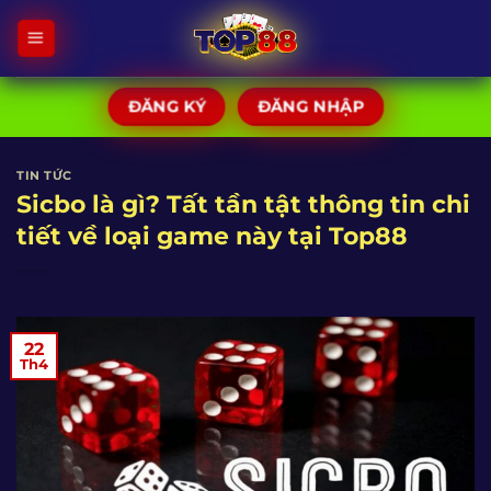
Bỏ
qua
nội
dung
ĐĂNG KÝ
ĐĂNG NHẬP
TIN TỨC
Sicbo là gì? Tất tần tật thông tin chi
tiết về loại game này tại Top88
22
Th4