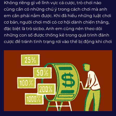
Không riêng gì về lĩnh vực cá cược, trò chơi nào
cũng cần có những chú ý trong cách chơi mà anh
em cần phải nắm được. Khi đã hiểu những luật chơi
cơ bản, người chơi mới có cơ hội dành chiến thắng,
đặc biệt là trò sicbo. Anh em cũng nên theo dõi
những con số được thống kê trong quá trình đánh
cược để tránh tình trạng rơi vào thế bị động khi chơi