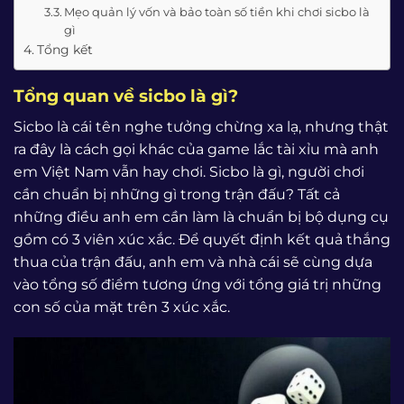
Mẹo quản lý vốn và bảo toàn số tiền khi chơi sicbo là
gì
Tổng kết
Tổng quan về sicbo là gì?
Sicbo là cái tên nghe tưởng chừng xa lạ, nhưng thật
ra đây là cách gọi khác của game lắc tài xỉu mà anh
em Việt Nam vẫn hay chơi. Sicbo là gì, người chơi
cần chuẩn bị những gì trong trận đấu? Tất cả
những điều anh em cần làm là chuẩn bị bộ dụng cụ
gồm có 3 viên xúc xắc. Để quyết định kết quả thắng
thua của trận đấu, anh em và nhà cái sẽ cùng dựa
vào tổng số điểm tương ứng với tổng giá trị những
con số của mặt trên 3 xúc xắc.