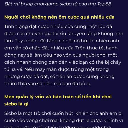
Bật mí bí kíp chơi game sicbo từ cao thủ Top88
Người chơi không nên ôm cược quá nhiều cửa
Tình trạng đặt cược nhiều cửa cùng một lúc đã
được các chuyên gia tài xỉu khuyên rằng không nên
làm. Tuy nhiên, để tăng cơ hội nổ hũ thì nhiều anh
em vẫn cố chấp đặt nhiều cửa. Trên thực tế, hành
động này sẽ làm tiêu hao vốn của người chơi một
cách nhanh chóng dẫn đến việc bạn có thể bị cháy
túi ra về. Nếu may mắn được trúng một trong
những cược đã đặt, số tiền ăn được cũng không
thấm thía vào số tiền mà bạn đã bỏ ra.
Mẹo quản lý vốn và bảo toàn số tiền khi chơi
sicbo là gì
Sicbo là một trò chơi cuốn hút, khiến cho anh em bị
cuốn vào vòng chơi mãi không dứt ra được. Chính vì
thế nên đã có rất nhiều trường hợp người chơi