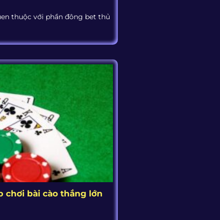
uen thuộc với phần đông bet thủ
íp chơi bài cào thắng lớn