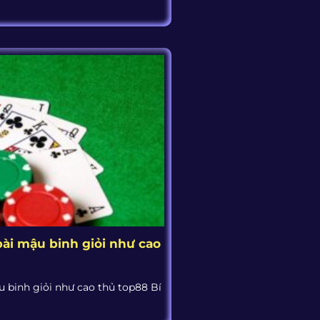
bài mậu binh giỏi như cao
u binh giỏi như cao thủ top88 Bí