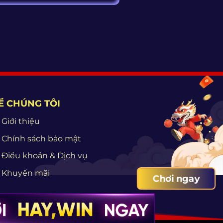
Ề CHÚNG TÔI
Giới thiệu
Chính sách bảo mật
Điều khoản & Dịch vụ
Khuyến mãi
Chơi ngay