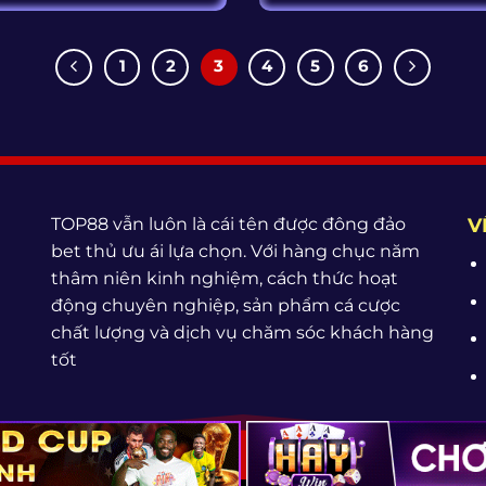
1
2
3
4
5
6
TOP88 vẫn luôn là cái tên được đông đảo
V
bet thủ ưu ái lựa chọn. Với hàng chục năm
thâm niên kinh nghiệm, cách thức hoạt
động chuyên nghiệp, sản phẩm cá cược
chất lượng và dịch vụ chăm sóc khách hàng
tốt