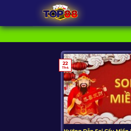
Bỏ
qua
nội
dung
22
Th4
Hướng Dẫn Soi Cầu Miền 